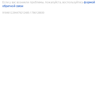
Если у вас возникли проблемы, пожалуйста, воспользуйтесь
формой
обратной связи
9184612294479212485
:
1786128830