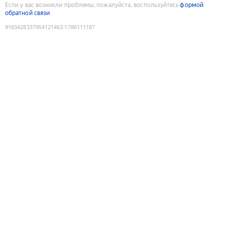
Если у вас возникли проблемы, пожалуйста, воспользуйтесь
формой
обратной связи
9183428337954121463
:
1786111187