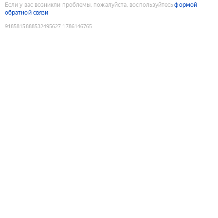
Если у вас возникли проблемы, пожалуйста, воспользуйтесь
формой
обратной связи
9185815888532495627
:
1786146765