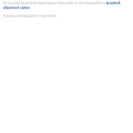
Если у вас возникли проблемы, пожалуйста, воспользуйтесь
формой
обратной связи
9183204106706026914
:
1786107846