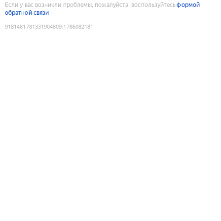
Если у вас возникли проблемы, пожалуйста, воспользуйтесь
формой
обратной связи
9181481781331904809
:
1786082181