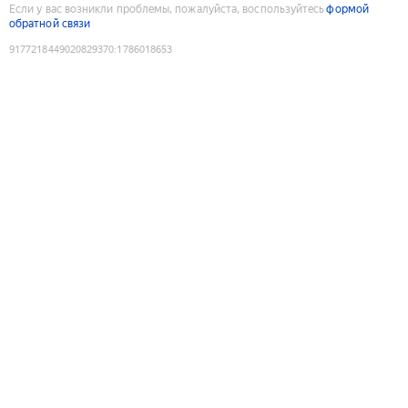
Если у вас возникли проблемы, пожалуйста, воспользуйтесь
формой
обратной связи
9177218449020829370
:
1786018653