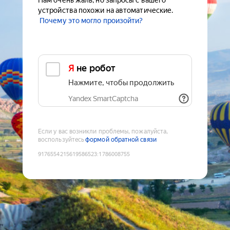
Нам очень жаль, но запросы с вашего
устройства похожи на автоматические.
Почему это могло произойти?
Я не робот
Нажмите, чтобы продолжить
Yandex SmartCaptcha
Если у вас возникли проблемы, пожалуйста,
воспользуйтесь
формой обратной связи
9176554215619586523
:
1786008755