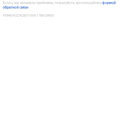
Если у вас возникли проблемы, пожалуйста, воспользуйтесь
формой
обратной связи
9184619227628311504
:
1786128933