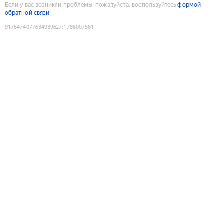
Если у вас возникли проблемы, пожалуйста, воспользуйтесь
формой
обратной связи
9176474077634939627
:
1786007561