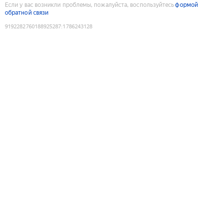
Если у вас возникли проблемы, пожалуйста, воспользуйтесь
формой
обратной связи
9192282760188925287
:
1786243128