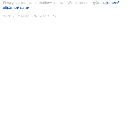
Если у вас возникли проблемы, пожалуйста, воспользуйтесь
формой
обратной связи
9189138371616615276
:
1786196273