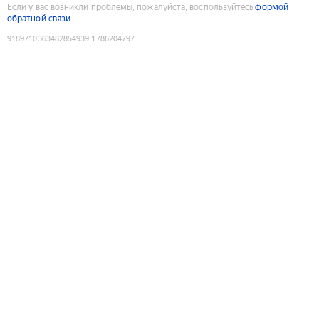
Если у вас возникли проблемы, пожалуйста, воспользуйтесь
формой
обратной связи
9189710363482854939
:
1786204797