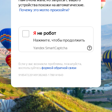
Нам очень жаль, но запросы с вашего
устройства похожи на автоматические.
Почему это могло произойти?
Я не робот
Нажмите, чтобы продолжить
Yandex SmartCaptcha
Если у вас возникли проблемы, пожалуйста,
воспользуйтесь
формой обратной связи
9185472201491382465
:
1786141643