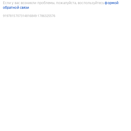
Если у вас возникли проблемы, пожалуйста, воспользуйтесь
формой
обратной связи
9197815707314816849
:
1786325576