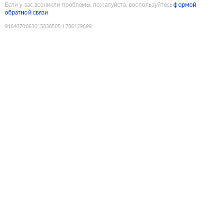
Если у вас возникли проблемы, пожалуйста, воспользуйтесь
формой
обратной связи
9184670663015838505
:
1786129699