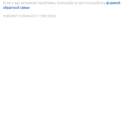
Если у вас возникли проблемы, пожалуйста, воспользуйтесь
формой
обратной связи
9185309711200462321
:
1786139222