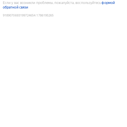
Если у вас возникли проблемы, пожалуйста, воспользуйтесь
формой
обратной связи
9189070693199724654
:
1786195265