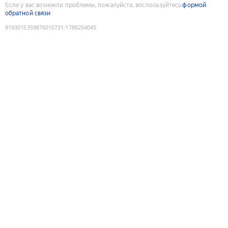
Если у вас возникли проблемы, пожалуйста, воспользуйтесь
формой
обратной связи
9193015359876015731
:
1786254045