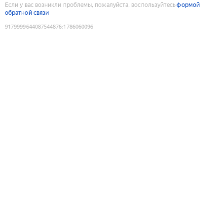
Если у вас возникли проблемы, пожалуйста, воспользуйтесь
формой
обратной связи
9179999644087544876
:
1786060096