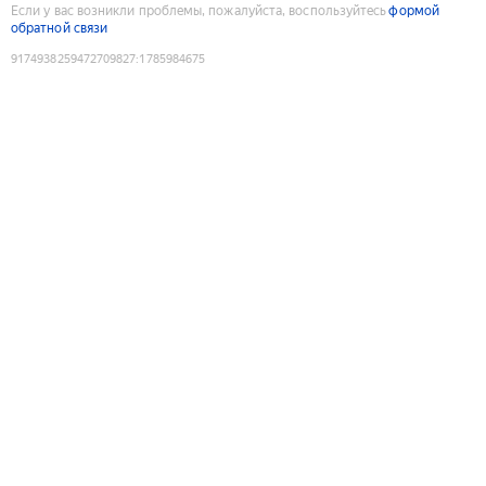
Если у вас возникли проблемы, пожалуйста, воспользуйтесь
формой
обратной связи
9174938259472709827
:
1785984675