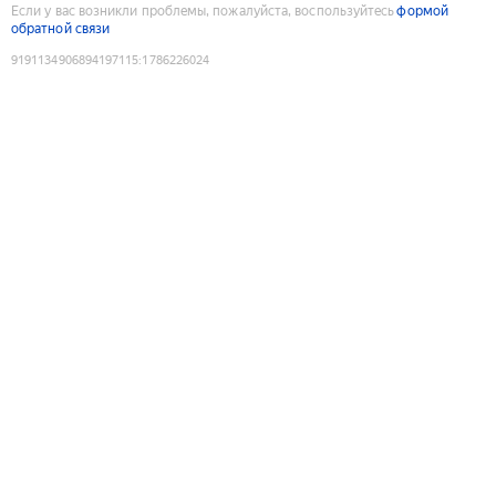
Если у вас возникли проблемы, пожалуйста, воспользуйтесь
формой
обратной связи
9191134906894197115
:
1786226024