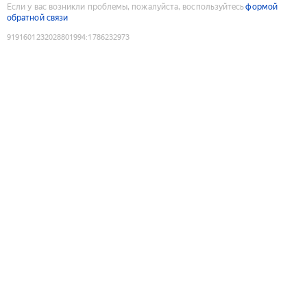
Если у вас возникли проблемы, пожалуйста, воспользуйтесь
формой
обратной связи
9191601232028801994
:
1786232973