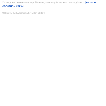
Если у вас возникли проблемы, пожалуйста, воспользуйтесь
формой
обратной связи
9189310178025956526
:
1786198834