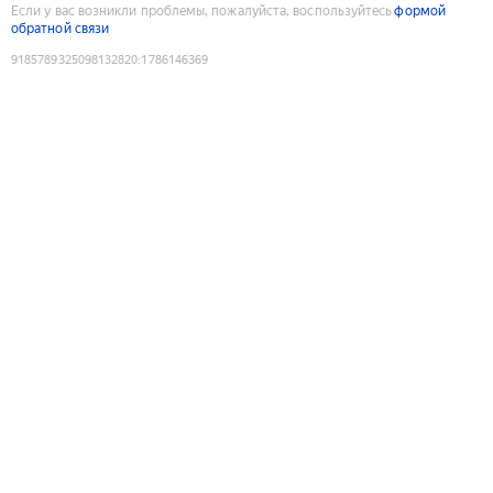
Если у вас возникли проблемы, пожалуйста, воспользуйтесь
формой
обратной связи
9185789325098132820
:
1786146369