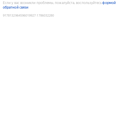
Если у вас возникли проблемы, пожалуйста, воспользуйтесь
формой
обратной связи
9178132964596019927
:
1786032280