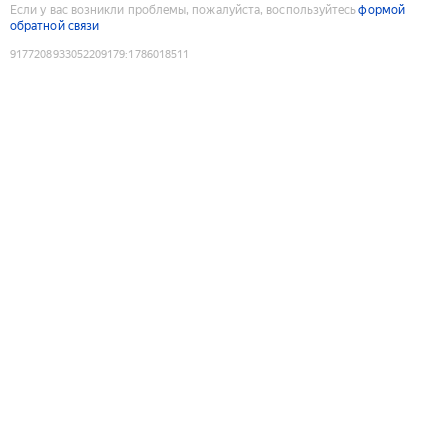
Если у вас возникли проблемы, пожалуйста, воспользуйтесь
формой
обратной связи
9177208933052209179
:
1786018511