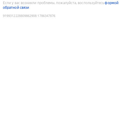
Если у вас возникли проблемы, пожалуйста, воспользуйтесь
формой
обратной связи
9199312228809862908
:
1786347876