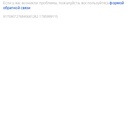
Если у вас возникли проблемы, пожалуйста, воспользуйтесь
формой
обратной связи
9175907276840681262
:
1785999115