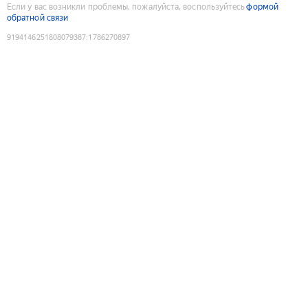
Если у вас возникли проблемы, пожалуйста, воспользуйтесь
формой
обратной связи
9194146251808079387
:
1786270897