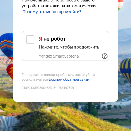
Нам очень жаль, но запросы с вашего
устройства похожи на автоматические.
Почему это могло произойти?
Я не робот
Нажмите, чтобы продолжить
Yandex SmartCaptcha
Если у вас возникли проблемы, пожалуйста,
воспользуйтесь
формой обратной связи
9189213892306462313
:
1786197399