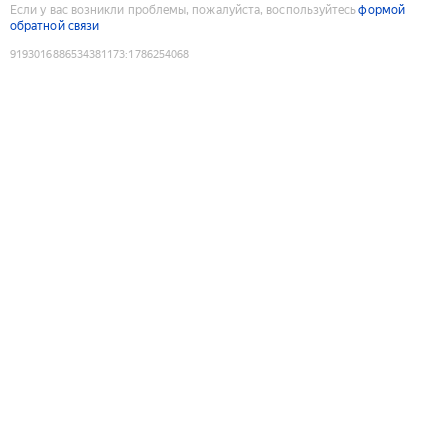
Если у вас возникли проблемы, пожалуйста, воспользуйтесь
формой
обратной связи
9193016886534381173
:
1786254068