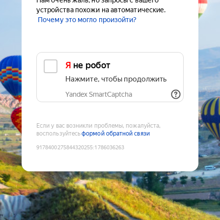
Нам очень жаль, но запросы с вашего
устройства похожи на автоматические.
Почему это могло произойти?
Я не робот
Нажмите, чтобы продолжить
Yandex SmartCaptcha
Если у вас возникли проблемы, пожалуйста,
воспользуйтесь
формой обратной связи
9178400275844320255
:
1786036263