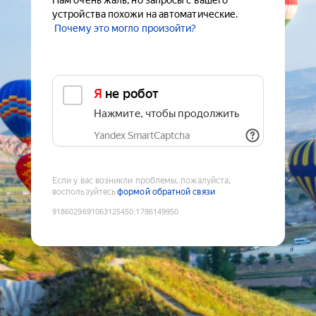
Нам очень жаль, но запросы с вашего
устройства похожи на автоматические.
Почему это могло произойти?
Я не робот
Нажмите, чтобы продолжить
Yandex SmartCaptcha
Если у вас возникли проблемы, пожалуйста,
воспользуйтесь
формой обратной связи
9186029691063125450
:
1786149950