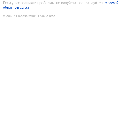
Если у вас возникли проблемы, пожалуйста, воспользуйтесь
формой
обратной связи
9188317148569596664
:
1786184036