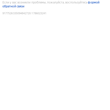
Если у вас возникли проблемы, пожалуйста, воспользуйтесь
формой
обратной связи
9177526335094842720
:
1786023241