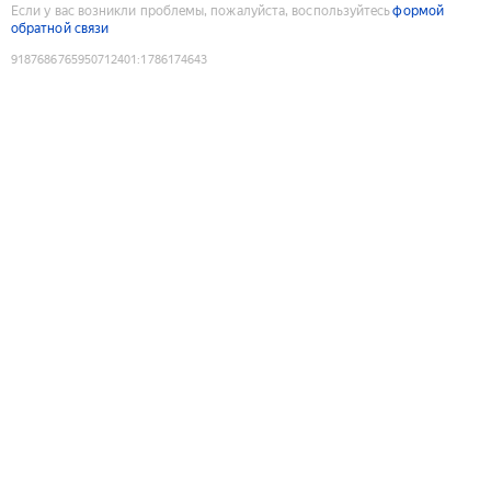
Если у вас возникли проблемы, пожалуйста, воспользуйтесь
формой
обратной связи
9187686765950712401
:
1786174643