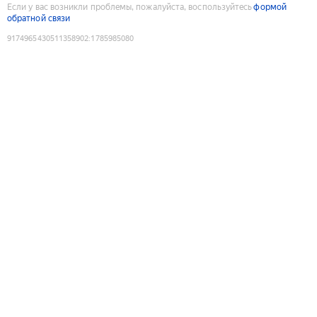
Если у вас возникли проблемы, пожалуйста, воспользуйтесь
формой
обратной связи
9174965430511358902
:
1785985080