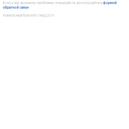
Если у вас возникли проблемы, пожалуйста, воспользуйтесь
формой
обратной связи
9190876340870381978
:
1786222171