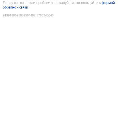
Если у вас возникли проблемы, пожалуйста, воспользуйтесь
формой
обратной связи
9199189595882584487
:
1786346048