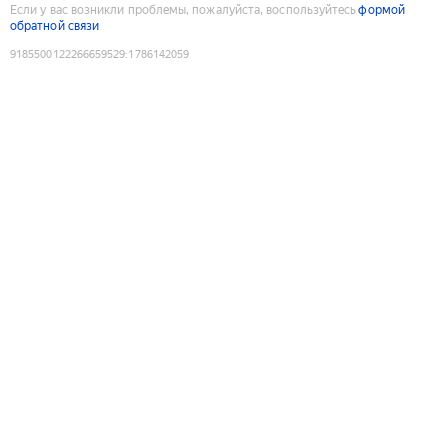
Если у вас возникли проблемы, пожалуйста, воспользуйтесь
формой
обратной связи
9185500122266659529
:
1786142059