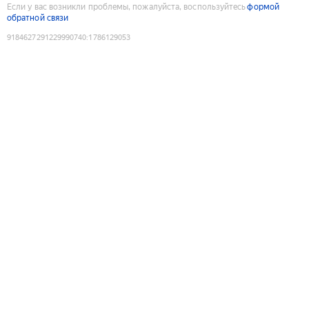
Если у вас возникли проблемы, пожалуйста, воспользуйтесь
формой
обратной связи
9184627291229990740
:
1786129053