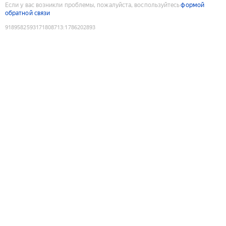
Если у вас возникли проблемы, пожалуйста, воспользуйтесь
формой
обратной связи
9189582593171808713
:
1786202893