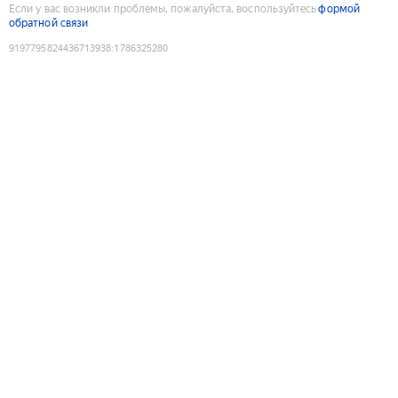
Если у вас возникли проблемы, пожалуйста, воспользуйтесь
формой
обратной связи
9197795824436713938
:
1786325280