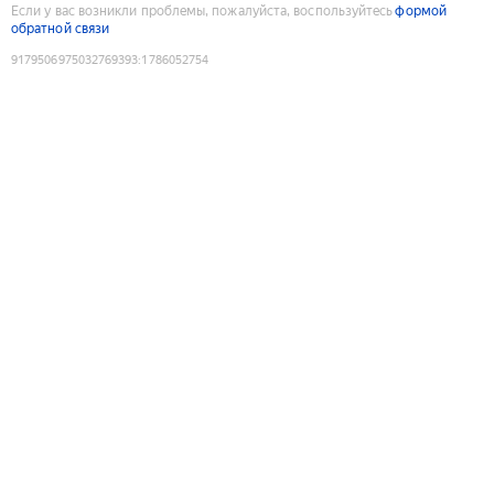
Если у вас возникли проблемы, пожалуйста, воспользуйтесь
формой
обратной связи
9179506975032769393
:
1786052754