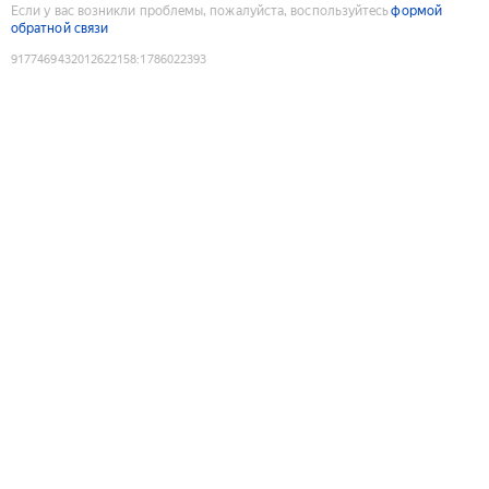
Если у вас возникли проблемы, пожалуйста, воспользуйтесь
формой
обратной связи
9177469432012622158
:
1786022393