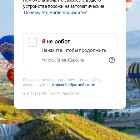
Нам очень жаль, но запросы с вашего
устройства похожи на автоматические.
Почему это могло произойти?
Я не робот
Нажмите, чтобы продолжить
Yandex SmartCaptcha
Если у вас возникли проблемы, пожалуйста,
воспользуйтесь
формой обратной связи
9181801714251126627
:
1786086949