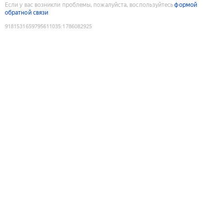
Если у вас возникли проблемы, пожалуйста, воспользуйтесь
формой
обратной связи
9181531659795611035
:
1786082925