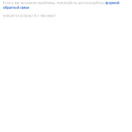
Если у вас возникли проблемы, пожалуйста, воспользуйтесь
формой
обратной связи
9185297313576036175
:
1786139037