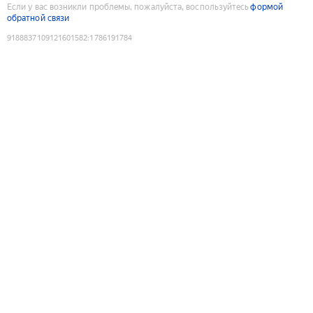
Если у вас возникли проблемы, пожалуйста, воспользуйтесь
формой
обратной связи
9188837109121601582
:
1786191784