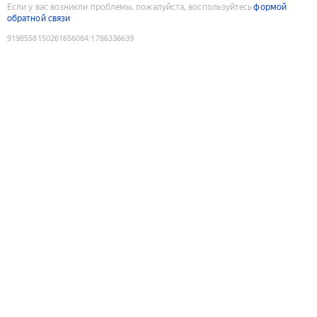
Если у вас возникли проблемы, пожалуйста, воспользуйтесь
формой
обратной связи
9198558150261656084
:
1786336639